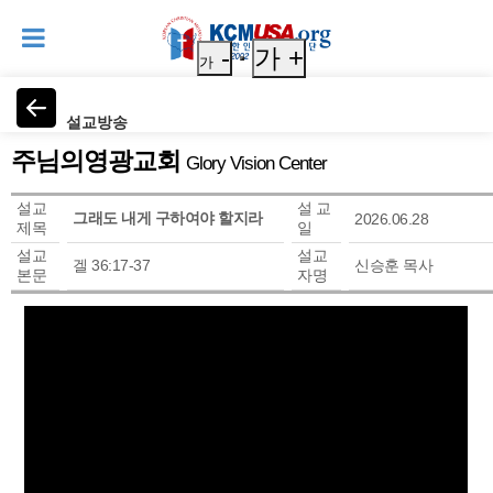
-
가 +
가
설교방송
주님의영광교회
Glory Vision Center
설교
설 교
그래도 내게 구하여야 할지라
2026.06.28
제목
일
설교
설교
겔 36:17-37
신승훈 목사
본문
자명