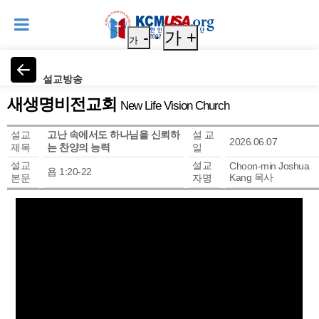
-
가 +
가
설교방송
새생명비전교회
New Life Vision Church
설교
고난 속에서도 하나님을 신뢰하
설 교
2026.06.07
제목
는 찬양의 능력
일
설교
설교
Choon-min Joshua
욥 1:20-22
Kang 목사
본문
자명