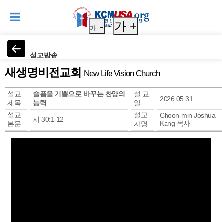
-
가 +
가
설교방송
새생명비전교회
New Life Vision Church
설교
슬픔을 기쁨으로 바꾸는 찬양의
설 교
2026.05.31
제목
능력
일
설교
설교
Choon-min Joshua
시 30:1-12
Kang 목사
본문
자명