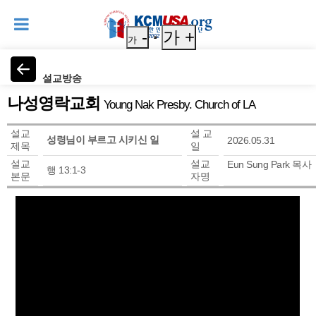
-
가 +
가
설교방송
나성영락교회
Young Nak Presby. Church of LA
설교
설 교
성령님이 부르고 시키신 일
2026.05.31
제목
일
설교
설교
Eun Sung Park 목사
행 13:1-3
본문
자명