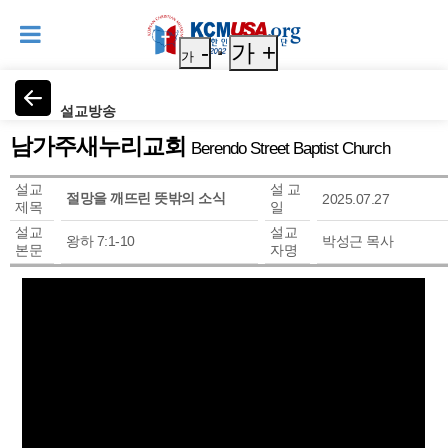
-
가 +
가
설교방송
남가주새누리교회
Berendo Street Baptist Church
설교
설 교
절망을 깨뜨린 뜻밖의 소식
2025.07.27
제목
일
설교
설교
왕하 7:1-10
박성근 목사
본문
자명