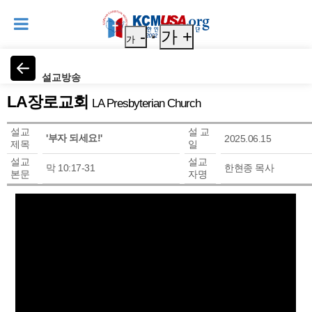
-
가 +
가
설교방송
LA장로교회
LA Presbyterian Church
설교
설 교
'부자 되세요!'
2025.06.15
제목
일
설교
설교
막 10:17-31
한현종 목사
본문
자명