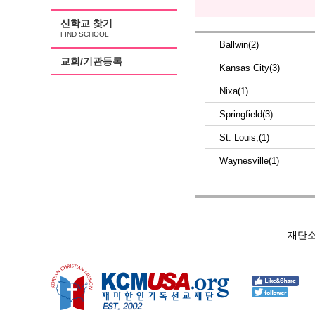
신학교 찾기
FIND SCHOOL
Ballwin(2)
교회/기관등록
Kansas City(3)
Nixa(1)
Springfield(3)
St. Louis,(1)
Waynesville(1)
재단