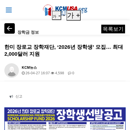
-
가 +
가
목록보기
장학금 정보
한미 장로교 장학재단, ‘2026년 장학생’ 모집… 최대
2,000달러 지원
KCM뉴스
26-04-27 16:07
4,598
0
본문
신고