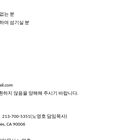
없는
분
하며
섬기실
분
il.com
환하지
않음을
양해해
주시기
바랍니다
.
213-700-5351(노영호 담임목사)
les, CA 90006