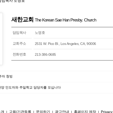
담임목사
노영호
새한교회
The Korean Sae Han Presby. Church
담임목사
노영호
교회주소
2531 W. Pico Bl., Los Angeles, CA, 90006
전화번호
213-386-0685
 반주자 청빙
찬양 인도자와 주일학교 담당자를 모십니다
소개
교회/기관등록
문의하기
광고안내
홈페이지 제작
Privacy
|
|
|
|
|