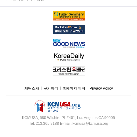
재단소개
문의하기
홈페이지 제작
Privacy Policy
KCMUSA, 680 Wilshire Pl. #401, Los Angeles,CA 90005
Tel. 213.365.9188 E-mail: kcmusa@kcmusa.org
Copyright ⓒ 2003-2020 KCMUSA.org. All rights reserved.