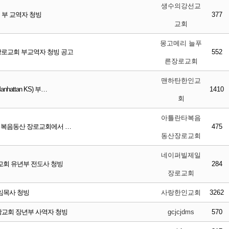
생수의강선교
부 교역자 청빙
377
교회
몽고메리 늘푸
로교회 부교역자 청빙 공고
552
른장로교회
맨하탄한인교
attan KS) 부…
1410
회
아틀란타복음
타 복음동산 장로교회에서 …
475
동산장로교회
네이퍼빌제일
회 유년부 전도사 청빙
284
장로교회
임목사 청빙
사랑한인교회
3262
교회 장년부 사역자 청빙
gcjcjdms
570