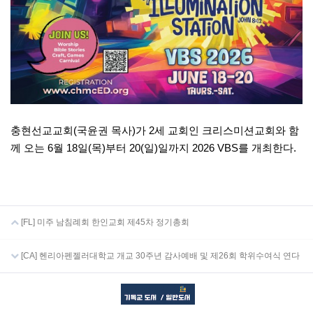
충현선교교회(국윤권 목사)가 2세 교회인 크리스미션교회와 함
께 오는 6월 18일(목)부터 20(일)일까지 2026 VBS를 개최한다.
[FL] 미주 남침례회 한인교회 제45차 정기총회
[CA] 헨리아펜젤러대학교 개교 30주년 감사예배 및 제26회 학위수여식 연다