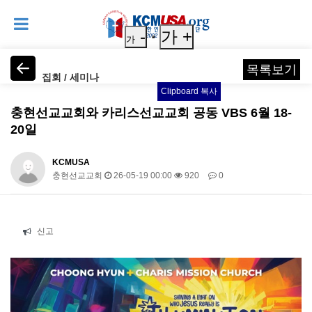
-
가 +
가
목록보기
집회 / 세미나
Clipboard 복사
충현선교교회와 카리스선교교회 공동 VBS 6월 18-
20일
KCMUSA
충현선교교회
26-05-19 00:00
920
0
본문
신고