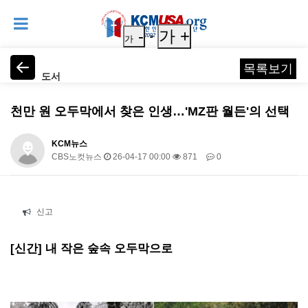
-
가 +
가
목록보기
도서
천만 원 오두막에서 찾은 인생…'MZ판 월든'의 선택
KCM뉴스
CBS노컷뉴스
26-04-17 00:00
871
0
본문
신고
[신간] 내 작은 숲속 오두막으로