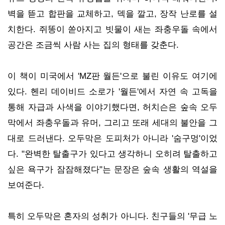
벽을 뜯고 합판을 교체하고, 덱을 깔고, 장작 난로를 설
치한다. 쥐똥이 쏟아지고 빗물이 새는 좌충우돌 속에서
공간은 조금씩 사람 사는 집의 형태를 갖춘다.
이 책이 미국에서 'MZ판 월든'으로 불린 이유도 여기에
있다. 헨리 데이비드 소로가 '월든'에서 자연 속 고독을
통해 자급과 사색을 이야기했다면, 허치슨은 숲속 오두
막에서 좌충우돌과 유머, 그리고 또래 세대의 불안을 그
대로 드러낸다. 오두막은 도피처가 아니라 '숨구멍'이었
다. "완벽한 탈출구가 있다고 생각하니 오히려 탈출하고
싶은 욕구가 잠잠해졌다"는 문장은 숲속 생활의 역설을
보여준다.
특히 오두막은 혼자의 성취가 아니다. 친구들의 '무급 노