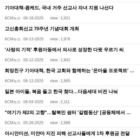
기아대책-콤케드, 국내 거주 선교사 자녀 지원 나선다
KCM뉴스
06-18-2025
view : 1,921
고신총회선교 70주년 기념대회 개최
KCM뉴스
06-13-2025
view : 1,978
'사랑의 기적' 후원아동에서 의사로 성장한 다윗 우르기 씨
KCM뉴스
06-12-2025
view : 1,842
희망친구 기아대책, 한국 교회와 함께하는 '온마을 프로젝트' 업무협약
KCM뉴스
06-12-2025
view : 1,905
일본 아이들, 복음 들고 한국 찾다…다음세대 비전 나눠
KCM뉴스
06-04-2025
view : 2,111
"여기가 제2의 고향"…탈북민 쉼터 '갈렙동산' [공동체에서 길을 찾다]
KCM뉴스
05-28-2025
view : 1,989
아시안미션, 미얀마 지진 피해 선교사들에게 1차 후원금 전달