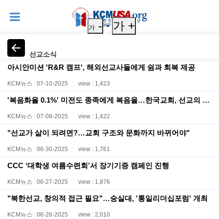
-
가 +
가
선교소식
아시안미션 'R&R 캠프', 해외선교사들에게 쉼과 회복 제공
KCM뉴스
07-10-2025
view : 1,423
'복음화율 0.1%' 미전도 종족에게 복음을…한국교회, 선교의 불 다시 지핀다
KCM뉴스
07-08-2025
view : 1,422
"선교가 삶이 되려면?…교회 구조와 문화까지 바뀌어야"
KCM뉴스
06-30-2025
view : 1,761
CCC ‘대학생 여름수련회’서 장기기증 캠페인 진행
KCM뉴스
06-27-2025
view : 1,876
"북한선교, 창의적 접근 필요"…숭실대, '통일리더십포럼' 개최
KCM뉴스
06-26-2025
view : 2,010