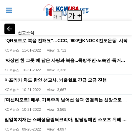
-
가 +
가
선교소식
"QR코드로 복음 전해요"…CCC, '800만KNOCK전도운동' 시작
KCM뉴스
11-01-2022
view : 3,712
‘짜장면 한 그릇’에 담은 사랑과 복음...쪽방주민·노숙인·독거노인 등 2천명 몰려
KCM뉴스
10-31-2022
view : 3,328
아프리카 차드 한인 선교사, 뇌출혈로 긴급 모금 진행
KCM뉴스
10-21-2022
view : 3,667
[미션리포트] 페루, 기복주의 넘어선 삶과 연결되는 신앙으로 나아가야
KCM뉴스
10-21-2022
view : 3,565
밀알복지재단-스페셜올림픽코리아, 발달장애인 스포츠 위해 손잡다
KCM뉴스
09-28-2022
view : 4,097