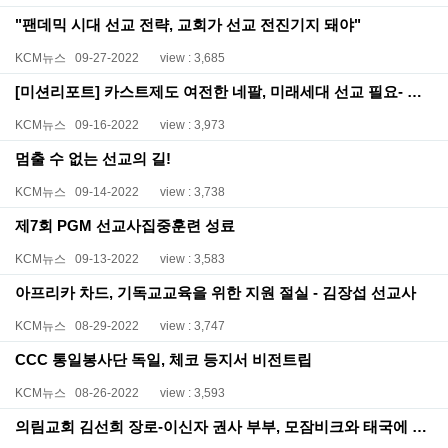
"팬데믹 시대 선교 전략, 교회가 선교 전진기지 돼야"
KCM뉴스
09-27-2022
view : 3,685
[미션리포트] 카스트제도 여전한 네팔, 미래세대 선교 필요- 전훈재 선교사
KCM뉴스
09-16-2022
view : 3,973
멈출 수 없는 선교의 길!
KCM뉴스
09-14-2022
view : 3,738
제7회 PGM 선교사집중훈련 성료
KCM뉴스
09-13-2022
view : 3,583
아프리카 차드, 기독교교육을 위한 지원 절실 - 김장섭 선교사
KCM뉴스
08-29-2022
view : 3,747
CCC 통일봉사단 독일, 체코 등지서 비전트립
KCM뉴스
08-26-2022
view : 3,593
의림교회 김선희 장로-이신자 권사 부부, 모잠비크와 태국에 성경 기증