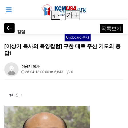
-
가 +
가
목록보기
칼럼
Clipboard 복사
[이상기 목사의 목양칼럼] 구한 대로 주신 기도의 응
답!
이상기 목사
26-04-13 00:00
6,843
0
본문
신고