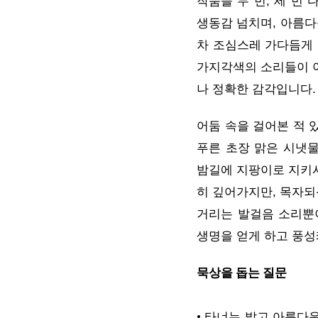
작품을 두 번, 세 번
생동감 넘치며, 아름다
차 조심스레 가다듬게 
가지각색의 소리들이 아
나 정확한 감각입니다
어둠 속을 걸어본 적 
푸른 초장 맑은 시냇
밤길에 지팡이로 지키시
히 깊어가지만, 목자되
거리는 발걸음 소리뿐이
생명을 얻게 하고 풍성
묵상을 돕는 질문
•
타너는 밝고 아름다운