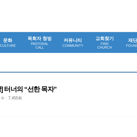
목회자 청빙
교회찾기
문화
커뮤니티
재
PASTORAL
FIND
CULTURE
COMMUNITY
FOUN
CALL
CHURCH
 터너의 “선한 목자”
 : 7,455회