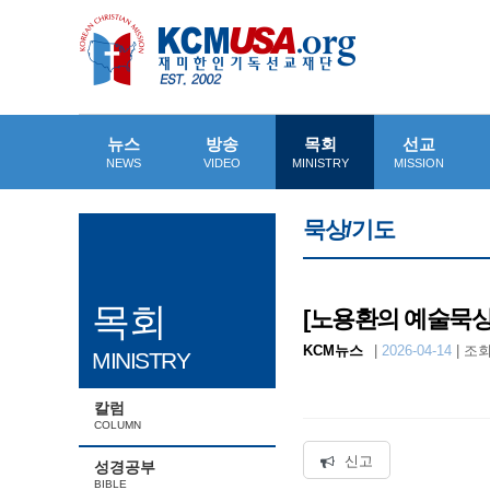
뉴스
방송
목회
선교
NEWS
VIDEO
MINISTRY
MISSION
묵상/기도
목회
[노용환의 예술묵상]
KCM뉴스
|
2026-04-14
|
조회수
MINISTRY
칼럼
COLUMN
신고
성경공부
BIBLE