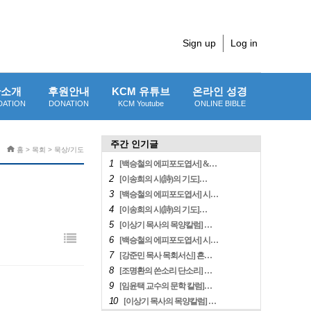
Sign up
Log in
단소개
후원안내
KCM 유튜브
온라인 성경
DATION
DONATION
KCM Youtube
ONLINE BIBLE
주간 인기글
홈 > 목회 > 묵상/기도
1
[백승철의 에피포도엽서] &…
2
[이송희의 시(詩)의 기도]…
3
[백승철의 에피포도엽서] 시…
4
[이송희의 시(詩)의 기도]…
5
[이상기 목사의 목양칼럼] …
6
[백승철의 에피포도엽서] 시…
7
[강준민 목사 목회서신] 흔…
8
[조명환의 쓴소리 단소리] …
9
[임윤택 교수의 문학 칼럼]…
10
[이상기 목사의 목양칼럼] …