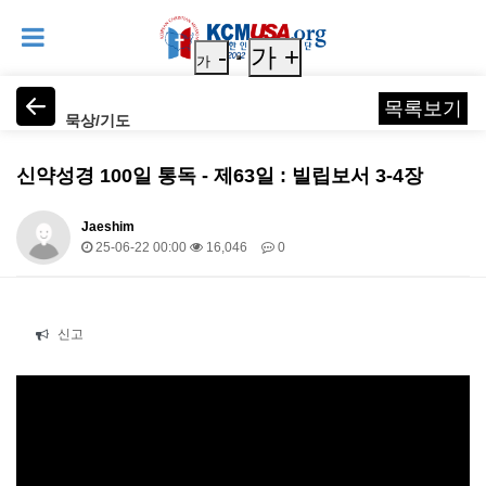
-
가 +
가
목록보기
묵상/기도
신약성경 100일 통독 - 제63일 : 빌립보서 3-4장
Jaeshim
25-06-22 00:00
16,046
0
본문
신고