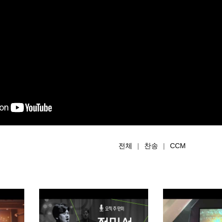
전체
|
찬송
|
CCM