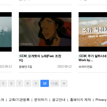
[
CCM
]
요게벳의 노래(Feat. 조찬
[
CCM
]
주가 일하시네 (G
Work by…
미)
022-09-12
2022-09-12
염평안 2집
브라이언킴
5
6
7
8
9
다음
10
소개
교회/기관등록
문의하기
광고안내
홈페이지 제작
Privacy
|
|
|
|
|