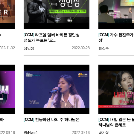
&
[
CCM
]
라포엠 멤버 바리톤 정민성
[
CCM
]
가수 현진주가 
성도가 부르는 '오…
성'
022-11-02
2022-09-28
정민성
현진주
사하
[
CCM
]
전능하신 나의 주 하나님은
[
CCM
]
내일 일은 난 
하나님의 은혜로
022-09-16
2022-09-16
흰(Hynn)
박기영