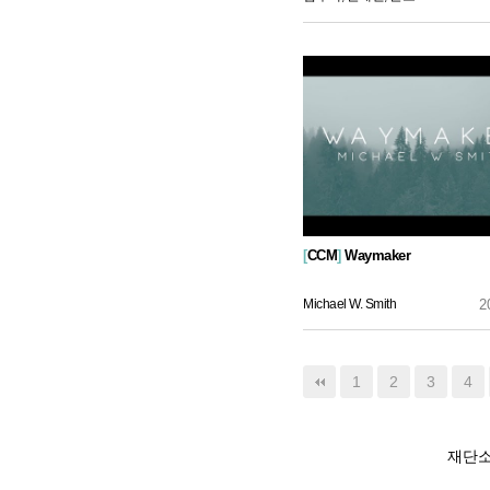
[
CCM
]
Waymaker
Michael W. Smith
2
맨끝
1
2
3
4
재단