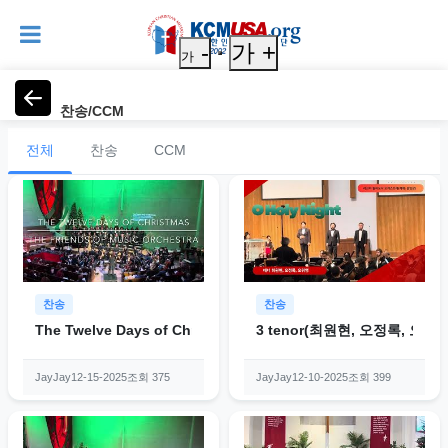
-
가 +
가
찬송/CCM
전체
찬송
CCM
찬송
찬송
The Twelve Days of Christmas (The Friends of Music Orches
3 tenor(최원현, 오정록, 오위영
조회 375
조회 399
JayJay
12-15-2025
JayJay
12-10-2025