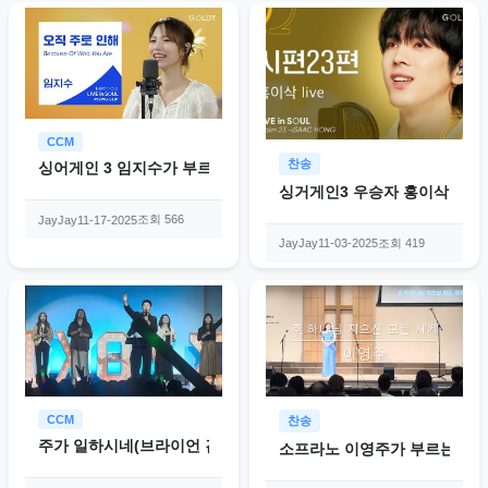
CCM
찬송
싱어게인 3 임지수가 부르는 오직 주로 인해(Because Of Who You
싱거게인3 우승자 홍이삭이 부르는
조회 566
JayJay
11-17-2025
조회 419
JayJay
11-03-2025
CCM
찬송
주가 일하시네(브라이언 김 & 러빙워십)
소프라노 이영주가 부르는 '주 