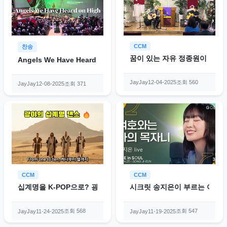
CCM
찬송
꿈이 있는 자유 정종원이 부르는
Angels We Have Heard on High
조회 560
JayJay
12-04-2025
조회 371
JayJay
12-08-2025
CCM
CCM
십계명을 K-POP으로? 광야에서 터진 힙합 암기송 | 성경 찬양 CC
시크릿 송지은이 부르는 여호와는 
조회 568
조회 547
JayJay
11-24-2025
JayJay
11-19-2025