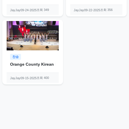
조회 349
조회 356
JayJay
09-24-2025
JayJay
09-22-2025
찬송
Orange County Kirean Master Chorale이 부른 Gloria
조회 400
JayJay
09-15-2025