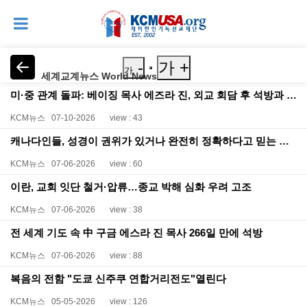
-
가 +
가
세계교계뉴스 World News
미·중 관계 돌파: 베이징 목사 에즈라 진, 외교 회담 후 석방과 남은 과제
KCM뉴스
07-10-2026
view : 43
캐나다인들, 성경이 권위가 있거나 완전히 정확하다고 믿는 사람은 5명 중 2명도 채 되지 않아
KCM뉴스
07-06-2026
view : 60
이란, 교회 잇단 철거·압류…종교 박해 심화 우려 고조
KCM뉴스
07-06-2026
view : 38
전 세계 기도 속 中 구금 에스라 진 목사 266일 만에 석방
KCM뉴스
07-06-2026
view : 88
복음의 전함 "도쿄 신주쿠 연합거리전도"열린다
KCM뉴스
05-05-2026
view : 126