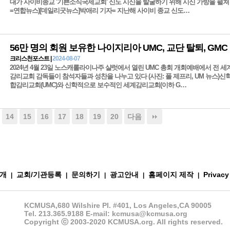
대가 사이비종교 '기쁜소식국제교회' 신도 시신을 발굴하기 위해 시신 가방을 펼쳐
=연합뉴스)[데일리굿뉴스]박애리 기자= 지난해 사이비 종교 신도…
크리스천포스트 |
2024-08-07
2024년 4월 23일 노스캐롤라이나주 샬럿에서 열린 UMC 총회 개회예배에서 전 세
감리교회 감독들이 참석자들과 성찬을 나누고 있다 (사진: 폴 제프리, UM 뉴스)
합감리교회(UMC)와 신학적으로 보수적인 세계감리교회(이하 G…
14
15
16
17
18
19
20
다음
개
교회/기관등록
문의하기
광고안내
홈페이지 제작
Privacy
|
|
|
|
|
KCMUSA,680 Wilshire Pl. #401, Los Angeles,CA 90005
Tel. 213.365.9188 E-mail: kcmusa@kcmusa.org
Copyright ⓒ 2003-2020 KCMUSA.org. All rights reserved.