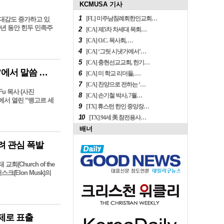
KCMUSA 기사
1
[FL] 미주남침례회한인교회…
적대감도 증가하고 있
10년 동안 힌두 민족주
2
[CA] 제5차 차세대 목회…
3
[CA] O.C. 목사회, …
4
[CA] ‘그릿 시냇가에서’…
5
[CA] 충현선교교회, 한기…
밥 푸 목사 북아일랜드 벨파스트에서 "뱅거 세계선교대회"에서 말씀 전해
6
[CA] 미 학교 리더들, …
7
[CA] 찬양으로 전하는 ‘…
Fu 목사 (사진
8
[CA] 손기철 박사, 7월…
스트에서 열린 “뱅고르 세
9
[TX] 휴스턴 한인 중앙장…
10
[TX] 94세 美 참전용사…
배너
려 관심 폭발
 교회(Church of the
스크(Elon Musk)의
문제로 표출