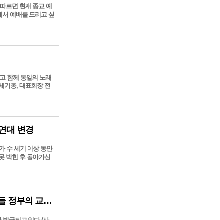
에 따르면 현재 종교 예
에서 예배를 드리고 싶
고 함께 통일의 노래
세기총, 대표회장 전
작연대 변경
)가 수 세기 이상 동안
못 박힌 후 돌아가신
사이비 목사가 400명 굶어 죽게 한 후, 일부 케냐 기독교인들 정부의 교회 제한 받아들여
 발굴되고 있다 (사