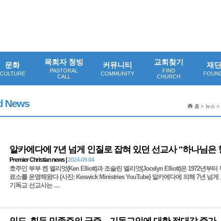
목회자 청빙
교회찾기
문화
커뮤니티
재
PASTORAL
FIND
CULTURE
COMMUNITY
FOUN
CALL
CHURCH
 News
홈 > 뉴스 >
Premier Christian news |
2024-09-04
호주인 부부 켄 엘리엇(Ken Elliott)과 조슬린 엘리엇(Jocelyn Elliott)은 197
료소를 운영해왔다 (사진: Keswick Ministries YouTube) 알카에다에 의해 7년 
기독교 선교사는 …