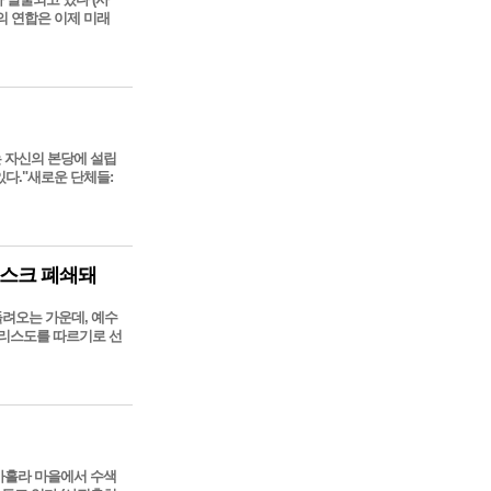
주의 연합은 이제 미래
서는 자신의 본당에 설립
있다."새로운 단체들:
모스크 폐쇄돼
들려오는 가운데, 예수
그리스도를 따르기로 선
샤카홀라 마을에서 수색