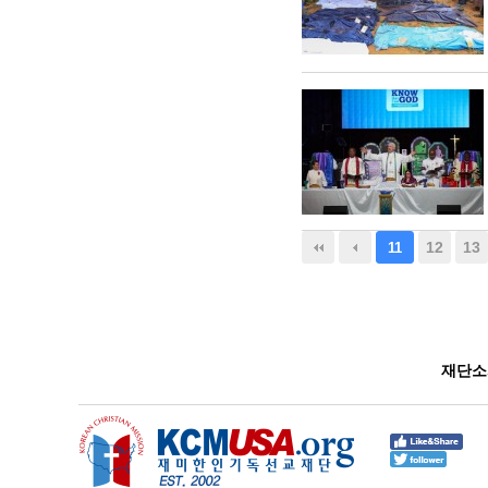
맨끝
12
13
11
재단소