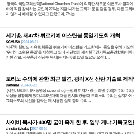
영국의 국립교회신탁(National Churches Trust)이 의뢰한 새로운 여론조사 결과
배에 직접 참석하는 교인의 22%는 지금 나가는 교회가 문을 닫을 경우, 다른 교회
지 않거나 예배할 수 없다고 답했으며, 7%는 …
세기총, 제47차 튀르키예 이스탄불 통일기도회 개최
KCMUSA |
2024-08-21
‘제47차 한반도 자유⸱평화통일 튀르키예 이스탄불 기도회’에서 통일을 위해 기도하
‘우리의 소원은 통일’을 제창하고 있다 사단법인 세계한국인기독교총연합회(이하 
기현 장로, 사무총장 신광수 목사)는 지난 8월 19일 월요일 오전 1…
토리노 수의에 관한 최근 발견, 광각 X선 산란 기술로 제
Dailymail |
2024-08-21
(사진: 브리테니카 동영상 screenshot) 논쟁의 여지가 있는 리넨 수의(예수의 수의
세상을 당황하게 했다.1350년대에 처음 전시되었을 때 토리노의 수의는 십자가에 
그리스도의 시신을 감싸는 데 사용된 실제 장례 수의…
christianitytoday |
2024-08-16
기아 살헤를 자행한 케냐 사이비 종교에 대한 조사와 관련, 대규모 무덤에서 시체가