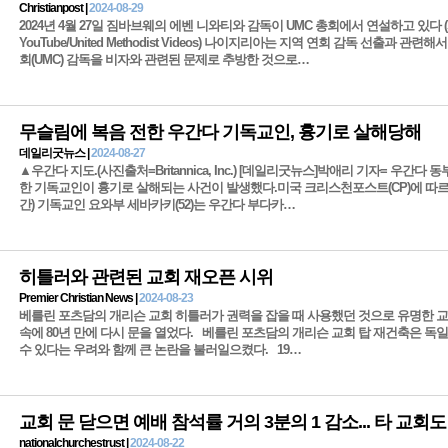
Christianpost |
2024-08-29
2024년 4월 27일 짐바브웨의 에벤 니와티와 감독이 UMC 총회에서 연설하고 있다 (
YouTube/United Methodist Videos) 나이지리아는 지역 연회 감독 선출과 관
회(UMC) 감독을 비자와 관련된 문제로 추방한 것으로…
무슬림에 복음 전한 우간다 기독교인, 흉기로 살해당해
데일리굿뉴스 |
2024-08-27
▲우간다 지도.(사진출처=Britannica, Inc.) [데일리굿뉴스]박애리 기자= 우간다
한 기독교인이 흉기로 살해되는 사건이 발생했다.미국 크리스천포스트(CP)에 따르
간) 기독교인 요와부 세바카키(52)는 우간다 부다카…
히틀러와 관련된 교회 재오픈 시위
Premier Christian News |
2024-08-23
베를린 포츠담의 개리슨 교회 히틀러가 권력을 잡을 때 사용했던 것으로 유명한 
속에 80년 만에 다시 문을 열었다. 베를린 포츠담의 개리슨 교회 탑 재건축은 독
수 있다는 우려와 함께 큰 논란을 불러일으켰다. 19…
교회 문 닫으면 예배 참석률 거의 3분의 1 감소... 타 교회도
nationalchurchestrust |
2024-08-22