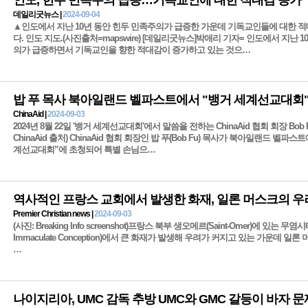
인도, 힌두 민족주의 급증…기독교인에 대한 적대감 증가
데일리굿뉴스 |
2024-09-04
▲인도에서 지난 10년 동안 힌두 민족주의가 급증한 가운데 기독교인들에 대한 
다. 인도 지도.(사진출처=mapswire) [데일리굿뉴스]박애리 기자= 인도에서 지난 
의가 급증하면서 기독교인을 향한 적대감이 증가하고 있는 것으…
ChinaAid |
2024-09-03
2024년 8월 22일 '뱅거 세계선교대회'에서 말씀을 전하는 ChinaAid 협회 회장 Bob 
ChinaAid 출처) ChinaAid 협회 회장인 밥 푸(Bob Fu) 목사가 북아일랜드 벨파
계선교대회”에 초청되어 특별 손님으…
역사적인 프랑스 교회에서 발생한 화재, 일론 머스크의 우
Premier Christian news |
2024-09-03
(사진: Breaking Info screenshot)프랑스 북부 생오메르(Saint-Omer)에 있는 무염시태
Immaculate Conception)에서 큰 화재가 발생해 우려가 커지고 있는 가운데 일론 머
…
나이지리아, UMC 감독 추방 UMC와 GMC 갈등이 바자 