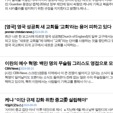
진: Guardian 동영상 캡쳐) 2016년 정부 제안에 맞서 싸웠던 케냐의 기독교 복음
의 샤카홀라를 방지하기 위한 규정을 지지한다고 밝혔다.케냐…
[영국] 영국 성공회 새 교회들 '교회'라는 용어 피하고 있다
premier christian news |
2024-08-15
최근 나온 한 보고서에 따르면 영국 성공회(Church of England)의 일부 교구에
되고 있는 "새로운 교회들"에 대해서 "교회"라는 단어를 사용하는 것을 중단하고 
영국 국교회의 11개 교구에서 새로운 교회를 시작하는…
이란의 예수 혁명: 백만 명의 무슬림 그리스도 영접으로 
CBN News |
2024-08-14
(사진: CBN News 스크린샷)중동 지역에서 더 큰 전쟁이 벌어지고 있다는 소식이 
혁명이 일어날지도 모른다는 소식도 들려온다.전례 없는 많은 수의 무슬림들이 
택하고 있으며, 특히 이란에서는 사람들이 기독교를 통해서 더 나…
케냐 "이단 규제 강화 위한 종교委 설립해야"
데일리굿뉴스 |
2024-08-09
'사이비 종교 집단 아사' 이후 대안으로 제시 ▲지난해 4월 케냐 남부 말린디의 