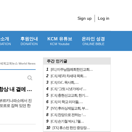
Sign up
Log in
단소개
후원안내
KCM 유튜브
온라인 성경
DATION
DONATION
KCM Youtube
ONLINE BIBLE
주간 인기글
 세계교계뉴스 World News
1
[FL] 미주남침례회한인교회…
2
[CA] 제5차 차세대 목회…
3
[CA] O.C. 목사회, …
알카에다에 7년 넘게 인질로 잡혀 있던 선교사 "하나님은 항상 내 곁에 계셨다"
4
[CA] ‘그릿 시냇가에서’…
5
[CA] 충현선교교회, 한기…
2년부터 부르키나파소에서 진
6
[CA] 미 학교 리더들, …
넘게 포로로 잡혀 있던 한
7
[NY] 후러싱제일교회, 부…
8
[CA] 찬양으로 전하는 ‘…
9
[CA] 손기철 박사, 7월…
10
[TX] 휴스턴 한인 중앙장…