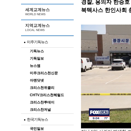
경찰, 용의자 한승호
북텍사스 한인사회 
세계교계뉴스
WORLD NEWS
지역교계뉴스
LOCAL NEWS
미주기독뉴스
기독뉴스
기독일보
뉴스엠
미주크리스천신문
아멘닷넷
크리스천위클리
CHTV크리스천헤럴드
크리스찬투데이
크리스찬저널
한국기독뉴스
국민일보