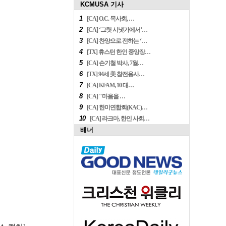
KCMUSA 기사
1
[CA] O.C. 목사회, …
2
[CA] ‘그릿 시냇가에서’…
3
[CA] 찬양으로 전하는 ‘…
4
[TX] 휴스턴 한인 중앙장…
5
[CA] 손기철 박사, 7월…
6
[TX] 94세 美 참전용사…
7
[CA] KFAM, 10 대…
8
[CA] "마음을 …
9
[CA] 한미연합회(KAC)…
10
[CA] 라크마, 한인 사회…
배너