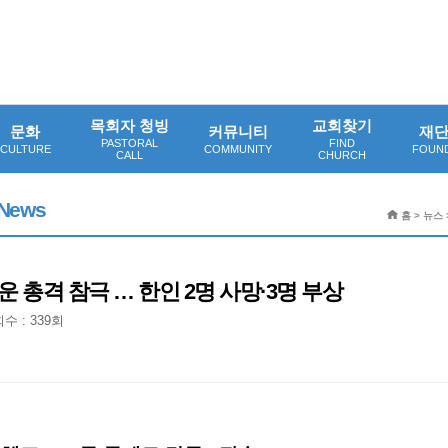
목회자 청빙
교회찾기
문화
커뮤니티
재
PASTORAL
FIND
CULTURE
COMMUNITY
FOUN
CALL
CHURCH
News
홈 > 뉴스 
운 총격 참극 … 한인 2명 사망·3명 부상
수 : 339회