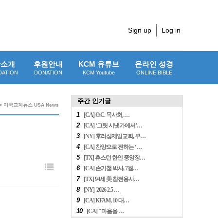
Sign up
Log in
단소개
후원안내
KCM 유튜브
온라인 성경
DATION
DONATION
KCM Youtube
ONLINE BIBLE
주간 인기글
> 미국교계뉴스 USA News
1
[CA] O.C. 목사회, …
2
[CA] ‘그릿 시냇가에서’…
3
[NY] 후러싱제일교회, 부…
4
[CA] 찬양으로 전하는 ‘…
5
[TX] 휴스턴 한인 중앙장…
6
[CA] 손기철 박사, 7월…
7
[TX] 94세 美 참전용사…
8
[NY] '2026 2.5 …
9
[CA] KFAM, 10 대…
10
[CA] "마음을 …