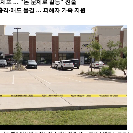
 체포
…
"돈 문제로 갈등" 진술
충격·애도 물결
… 피해자 가족 지원