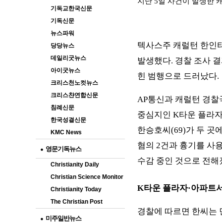
지난 5일 사건이 발생한 캐
기독교한국신문
기독신문
뉴스파워
텍사스주 캐럴턴 한인타
당당뉴스
데일리굿뉴스
발생했다. 경찰 조사 
아이굿뉴스
힌 범행으로 드러났다.
크리스천노컷뉴스
크리스챤연합신문
AP통신과 캐럴턴 경찰국
침례신문
중심지인 K타운 플라자
한국성결신문
한승호씨(69)가 두 곳
KMC News
혐의 2건과 흉기를 사
영문기독뉴스
수감 중인 것으로 전해
Christianity Daily
Christian Science Monitor
K타운 플라자·아파트서
Christianity Today
The Christian Post
경찰에 따르면 한씨는 
미주일반뉴스