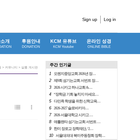
Sign up
Log in
단소개
후원안내
KCM 유튜브
온라인 성경
DATION
DONATION
KCM Youtube
ONLINE BIBLE
주간 인기글
 > 커뮤니티 > 살롬 게시판
1
오렌지중앙교회 2026년 장…
2
제9회 섬기는교회 서번트 장…
3
2026 시카고 하나교회 &…
4
“장학금 기회 놓치지 마세요…
5
다민족 학생을 위한 신학교육…
6
2026-2027 슬로바키아…
7
2026 서울대학교 시카고 …
8
애틀랜타 섬기는교회 서번트 …
9
한미 장로교 장학재단, ‘2…
10
서울대의대 북미주동창회 장학…