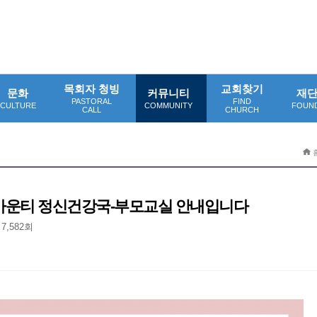
목회자 청빙
교회찾기
문화
커뮤니티
재
PASTORAL
FIND
CULTURE
COMMUNITY
FOUN
CALL
CHURCH
홈
카운티 정신건강국-부모교실 안내입니다
7,582회