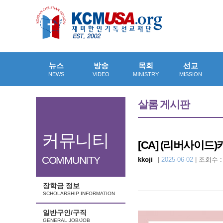
뉴스
방송
목회
선교
NEWS
VIDEO
MINISTRY
MISSION
살롬 게시판
커뮤니티
[CA]
(리버사이드)
COMMUNITY
kkoji
|
2025-06-02
|
조회수 : 
장학금 정보
SCHOLARSHIP INFORMATION
일반구인/구직
GENERAL JOB/JOB