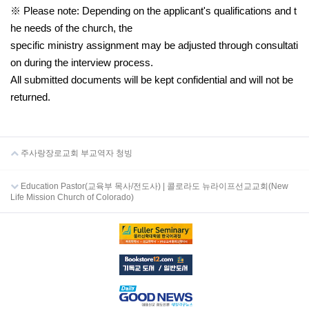
※ Please note: Depending on the applicant's qualifications and t
he needs of the church, the
specific ministry assignment may be adjusted through consultati
on during the interview process.
All submitted documents will be kept confidential and will not be
returned.
주사랑장로교회 부교역자 청빙
Education Pastor(교육부 목사/전도사) | 콜로라도 뉴라이프선교교회(New
Life Mission Church of Colorado)