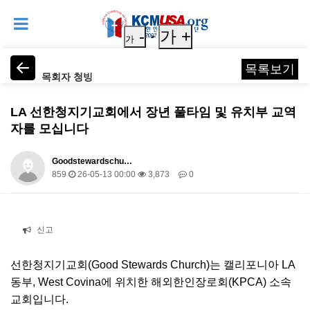
-
가 +
가
목록보기
목회자 청빙
LA 선한청지기교회에서 장년 풀타임 및 유치부 교역
자를 모십니다
Goodstewardschu…
859
26-05-13 00:00
3,873
0
본문
신고
선한청지기교회(Good Stewards Church)는 캘리포니아 LA
동부, West Covina에 위치한 해외한인장로회(KPCA) 소속
교회입니다.