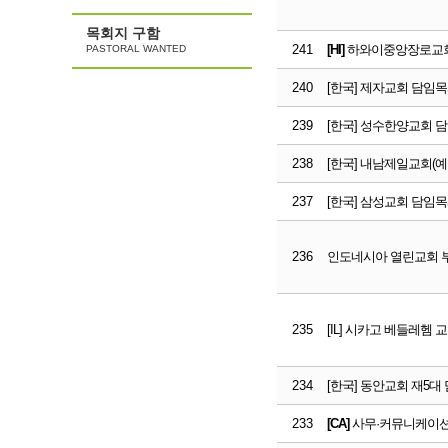
목회지 구함
241
[HI]
하와이중앙장로교회 Yo
PASTORAL WANTED
240
[한국] 제자교회 담임목
239
[한국] 성수한양교회 
238
[한국] 내남제일교회(
237
[한국] 삼성교회 담임
236
인도네시아 열린교회 
235
[IL] 시카고 베들레헴 교회
234
[한국] 동안교회 재5대
233
[CA]
사무·커뮤니케이션