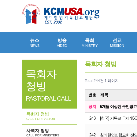
뉴스
방송
목회
선교
NEWS
VIDEO
MINISTRY
MISSION
목회자 청빙
목회자
Total 244건
1 페이지
청빙
번호
제목
PASTORAL CALL
공지
6개월 이상된 구인광
목회자 청빙
243
[한국] 기독교 국제N
CALL FOR PASTOR
사역자 청빙
242
칠레한인연합교회 전임 
CALL FOR MINISTERS