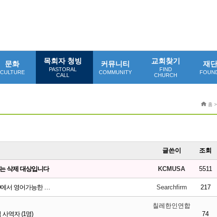
목회자 청빙
교회찾기
문화
커뮤니티
재
PASTORAL
FIND
CULTURE
COMMUNITY
FOUN
CALL
CHURCH
홈 
글쓴이
조회
고는 삭제 대상입니다
KCMUSA
5511
GO에서 영어가능한 …
Searchfirm
217
칠레한인연합
사역자 (1명)
74