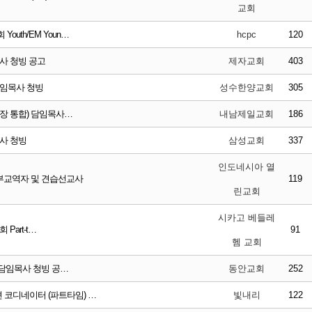
교회
uth/EM Youn…
hcpc
120
사 청빙 공고
제자교회
403
담임목사 청빙
성수한양교회
305
예장 통합) 담임목사…
내남제일교회
186
목사 청빙
삼성교회
337
인도네시아 열
부교역자 및 견습선교사
119
린교회
시카고 베들레
 Part-t…
91
헴 교회
 담임목사 청빙 공…
동안교회
252
 코디네이터 (파트타임) …
빛내리
122