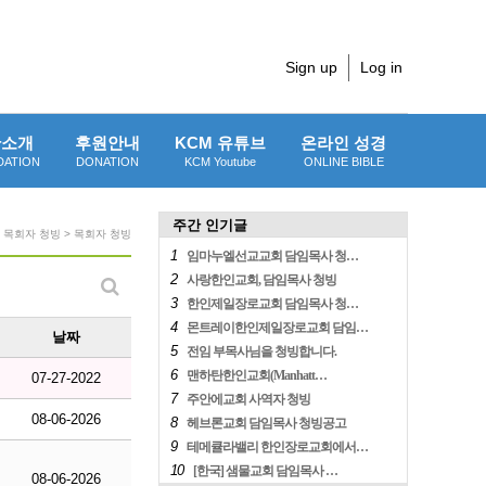
Sign up
Log in
단소개
후원안내
KCM 유튜브
온라인 성경
DATION
DONATION
KCM Youtube
ONLINE BIBLE
주간 인기글
> 목회자 청빙 > 목회자 청빙
1
임마누엘선교교회 담임목사 청…
2
사랑한인교회, 담임목사 청빙
3
한인제일장로교회 담임목사 청…
4
몬트레이한인제일장로교회 담임…
날짜
5
전임 부목사님을 청빙합니다.
6
맨하탄한인교회(Manhatt…
07-27-2022
7
주안에교회 사역자 청빙
08-06-2026
8
헤브론교회 담임목사 청빙공고
9
테메큘라밸리 한인장로교회에서…
10
[한국] 샘물교회 담임목사 …
08-06-2026