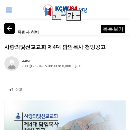
-
가 +
가
목록보기
목회자 청빙
사랑의빛선교교회 제4대 담임목사 청빙공고
aaron
730
26-04-15 00:00
8,088
0
본문
신고