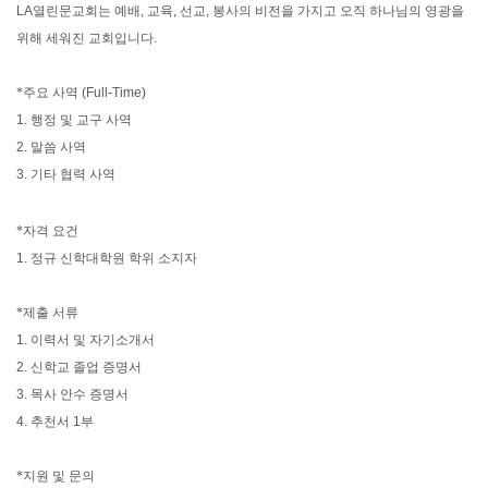
LA
열린문교회는 예배
,
교육
,
선교
,
봉사의 비전을 가지고 오직 하나님의 영광을
위해 세워진 교회입니다
.
*
주요 사역
(Full-Time)
1.
행정 및 교구 사역
2.
말씀 사역
3.
기타 협력 사역
*
자격 요건
1.
정규 신학대학원 학위 소지자
*
제출 서류
1.
이력서 및 자기소개서
2.
신학교 졸업 증명서
3.
목사 안수 증명서
4.
추천서
1
부
*
지원 및 문의