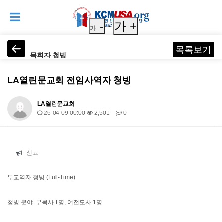
-
가 +
가
목록보기
목회자 청빙
LA열린문교회 전임사역자 청빙
LA열린문교회
26-04-09 00:00
2,501
0
본문
신고
부교역자 청빙
(Full-Time)
청빙 분야
:
부목사
1
명
,
여전도사
1
명