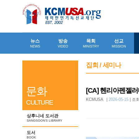
뉴스
방송
목회
선교
NEWS
VIDEO
MINISTRY
MISSION
집회 / 세미나
문화
[CA] 헨리아펜젤
KCMUSA
|
2026-05-15
|
조회
CULTURE
상후니네 도서관
SANGSOON'S LIBRARY
도서
BOOK