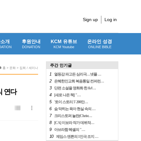
Sign up
Log in
단소개
후원안내
KCM 유튜브
온라인 성경
DATION
DONATION
KCM Youtube
ONLINE BIBLE
주간 인기글
홈 > 문화 > 집회 / 세미나
1
열등감 파고든 심리극…넷플 …
2
은혜한인교회 복음통일 컨퍼런…
3
단편 소설을 영화화 한 &#…
식 연다
4
[새로 나온 책] "…
5
'토이 스토리 5' 200만…
6
숨 막히는 육아 현실 속의 …
7
크리스토퍼 놀란(Christ…
8
[CA] 이보라 작가 데뷔작…
9
아브라함 헤셸의 "…
10
제임스 덴튼의 1인극 조지 …