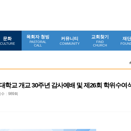
목회자 청빙
교회찾기
문화
커뮤니티
재
PASTORAL
FIND
CULTURE
COMMUNITY
FOUN
CALL
CHURCH
러대학교 개교 30주년 감사예배 및 제26회 학위수여
수 : 989회