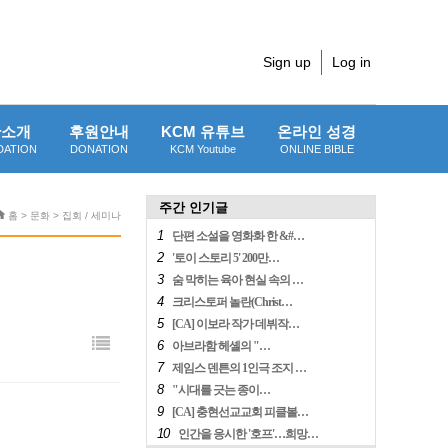
Sign up
Log in
단소개
후원안내
KCM 유튜브
온라인 성경
DATION
DONATION
KCM Youtube
ONLINE BIBLE
주간 인기글
홈 > 문화 > 집회 / 세미나
1
단편 소설을 영화화 한 &#…
2
'토이 스토리 5' 200만…
3
숨 막히는 육아 현실 속의 …
4
크리스토퍼 놀란(Christ…
5
[CA] 이보라 작가 데뷔작…
6
아브라함 헤셸의 "…
7
제임스 덴튼의 1인극 조지 …
8
"시대를 긋는 종이…
9
[CA] 충현선교교회 피클볼…
10
인간을 응시한 '호프'…희망…