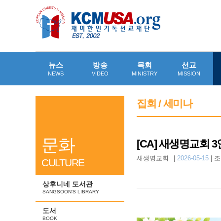
뉴스
방송
목회
선교
NEWS
VIDEO
MINISTRY
MISSION
집회 / 세미나
문화
[CA] 새생명교회 
새생명교회
|
2026-05-15
|
조
CULTURE
상후니네 도서관
SANGSOON'S LIBRARY
도서
BOOK