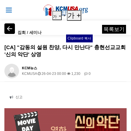
-
가 +
가
목록보기
집회 / 세미나
Clipboard 복사
[CA] "감동의 설원 찬양, 다시 만난다" 충현선교교회
'신의 악단' 상영
KCM뉴스
KCMUSA
26-04-23 00:00
1,230
0
본문
신고