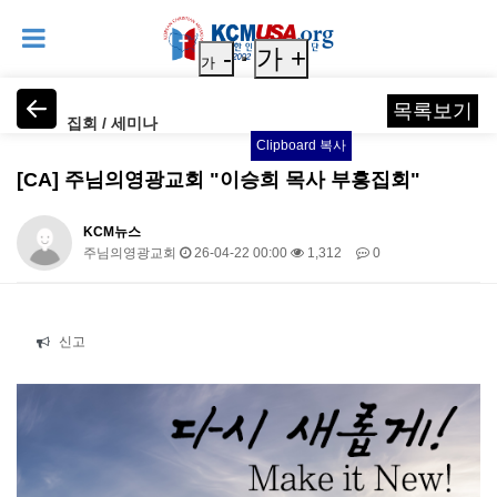
-
가 +
가
목록보기
집회 / 세미나
Clipboard 복사
[CA] 주님의영광교회 "이승희 목사 부흥집회"
KCM뉴스
주님의영광교회
26-04-22 00:00
1,312
0
본문
신고