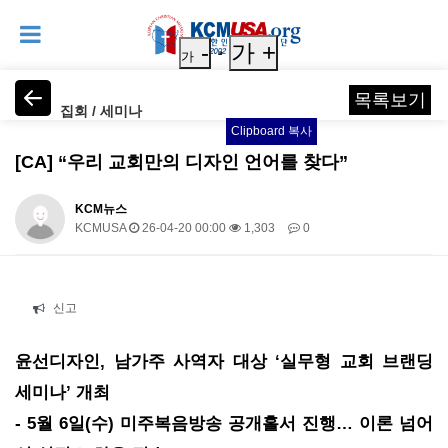
-
가 +
가
목록보기
집회 / 세미나
Clipboard 복사
[CA] “우리 교회만의 디자인 언어를 찾다”
KCM뉴스
KCMUSA
26-04-20 00:00
1,303
0
본문
신고
윤선디자인, 남가주 사역자 대상 ‘실무형 교회 브랜딩
세미나’ 개최
- 5월 6일(수) 미주복음방송 공개홀서 진행… 이론 넘어