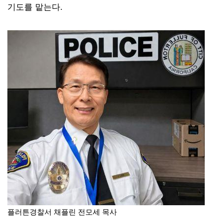
기도를 맡는다.
플러튼경찰서 채플린 전모세 목사