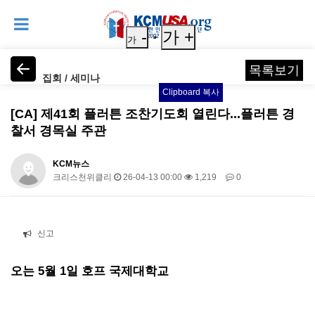
-
가 +
가
목록보기
집회 / 세미나
Clipboard 복사
[CA] 제41회 플러튼 조찬기도회 열린다...플러튼 경
찰서 경목실 주관
KCM뉴스
크리스천위클리
26-04-13 00:00
1,219
0
본문
신고
오는 5월 1일 호프 국제대학교