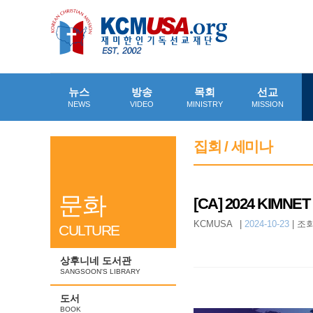
뉴스
방송
목회
선교
NEWS
VIDEO
MINISTRY
MISSION
집회 / 세미나
문화
[CA] 2024 KI
KCMUSA
|
2024-10-23
|
조회
CULTURE
상후니네 도서관
SANGSOON'S LIBRARY
도서
BOOK