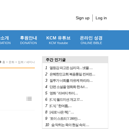
Sign up
Log in
단소개
후원안내
KCM 유튜브
온라인 성경
DATION
DONATION
KCM Youtube
ONLINE BIBLE
주간 인기글
홈 > 문화 > 집회 / 세미나
1
열등감 파고든 심리극…넷플 …
2
은혜한인교회 복음통일 컨퍼런…
3
질투가 너희를 자유케 하리라…
4
단편 소설을 영화화 한 &#…
5
영화 "리버티 하이…
6
[CA] 월드미션 개교 37…
7
[CA] "한여름,…
8
[새로 나온 책] "…
9
'토이 스토리 5' 200만…
10
숨 막히는 육아 현실 속의 …