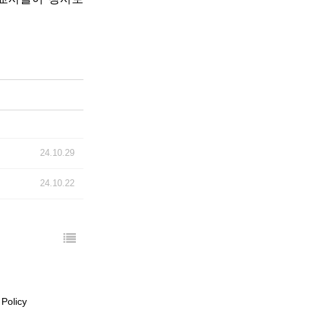
24.10.29
24.10.22
 Policy