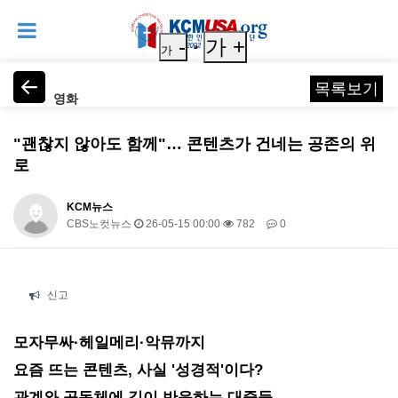
-
가 +
가
목록보기
영화
"괜찮지 않아도 함께"… 콘텐츠가 건네는 공존의 위
로
KCM뉴스
CBS노컷뉴스
26-05-15 00:00
782
0
본문
신고
모자무싸·헤일메리·악뮤까지
요즘 뜨는 콘텐츠, 사실 '성경적'이다?
관계와 공동체에 깊이 반응하는 대중들