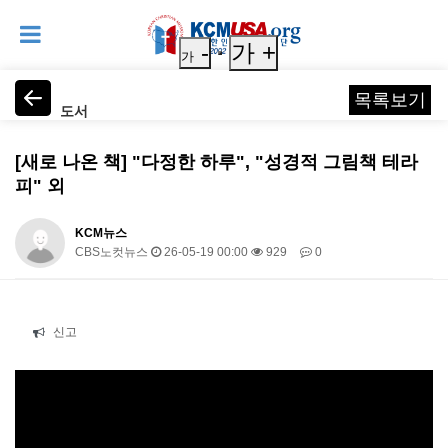
-
가 +
가
목록보기
도서
[새로 나온 책] "다정한 하루", "성경적 그림책 테라
피" 외
KCM뉴스
CBS노컷뉴스
26-05-19 00:00
929
0
본문
신고