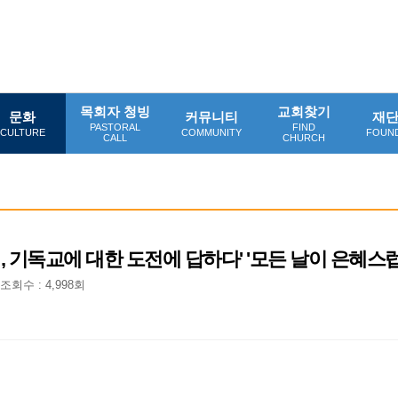
목회자 청빙
교회찾기
문화
커뮤니티
재
PASTORAL
FIND
CULTURE
COMMUNITY
FOUN
CALL
CHURCH
패커, 기독교에 대한 도전에 답하다' '모든 날이 은혜스럽
조회수 : 4,998회