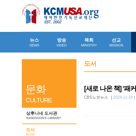
뉴스
방송
목회
선교
NEWS
VIDEO
MINISTRY
MISSION
도서
문화
[새로 나온 책] '
CBS노컷뉴스
|
2024-11-19
|
CULTURE
상후니네 도서관
SANGSOON'S LIBRARY
도서
BOOK