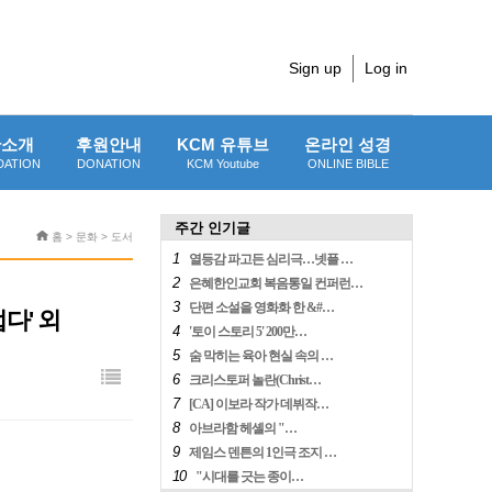
Sign up
Log in
단소개
후원안내
KCM 유튜브
온라인 성경
DATION
DONATION
KCM Youtube
ONLINE BIBLE
주간 인기글
홈 > 문화 > 도서
1
열등감 파고든 심리극…넷플 …
2
은혜한인교회 복음통일 컨퍼런…
3
단편 소설을 영화화 한 &#…
다' 외
4
'토이 스토리 5' 200만…
5
숨 막히는 육아 현실 속의 …
6
크리스토퍼 놀란(Christ…
7
[CA] 이보라 작가 데뷔작…
8
아브라함 헤셸의 "…
9
제임스 덴튼의 1인극 조지 …
10
"시대를 긋는 종이…