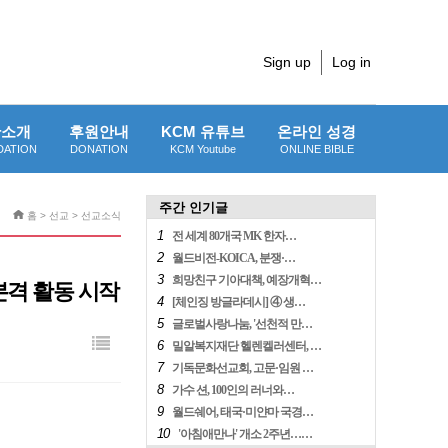
Sign up
Log in
단소개
후원안내
KCM 유튜브
온라인 성경
DATION
DONATION
KCM Youtube
ONLINE BIBLE
주간 인기글
홈 > 선교 > 선교소식
1
전 세계 80개국 MK 한자…
2
월드비전-KOICA, 분쟁·…
3
희망친구 기아대책, 예장개혁…
본격 활동 시작
4
[체인징 방글라데시] ④ 생…
5
글로벌사랑나눔, '선천적 만…
6
밀알복지재단 헬렌켈러센터, …
7
기독문화선교회, 고문·임원 …
8
가수 션, 100인의 러너와…
9
월드쉐어, 태국·미얀마 국경…
10
'아침애만나' 개소 2주년……