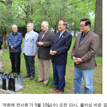
국희애 천사회’가 5월 13일(수) 오전 11시, 플러싱 바운 공원(