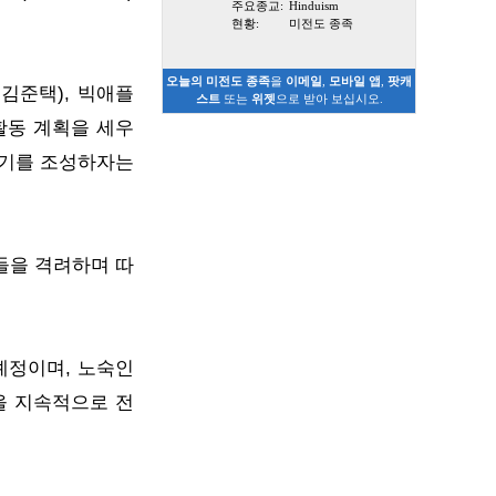
주요종교:
Hinduism
현황:
미전도 종족
오늘의 미전도 종족
을
이메일
,
모바일 앱
,
팟캐
김준택), 빅애플
스트
또는
위젯
으로 받아 보십시오.
활동 계획을 세우
위기를 조성하자는
들을 격려하며 따
예정이며, 노숙인
을 지속적으로 전