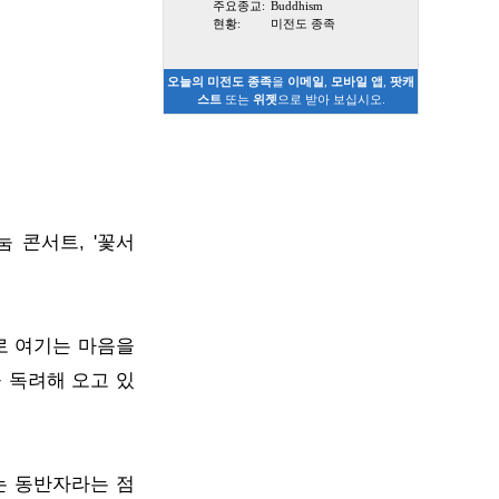
주요종교:
Buddhism
현황:
미전도 종족
오늘의 미전도 종족
을
이메일
,
모바일 앱
,
팟캐
스트
또는
위젯
으로 받아 보십시오.
 콘서트, '꽃서
로 여기는 마음을
 독려해 오고 있
는 동반자라는 점