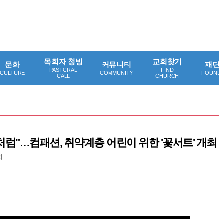
목회자 청빙
교회찾기
문화
커뮤니티
재
PASTORAL
FIND
CULTURE
COMMUNITY
FOUN
CALL
CHURCH
처럼"…컴패션, 취약계층 어린이 위한 '꽃서트' 개최
회