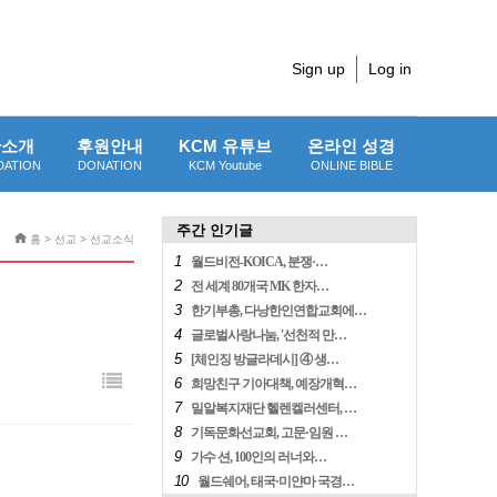
Sign up
Log in
단소개
후원안내
KCM 유튜브
온라인 성경
DATION
DONATION
KCM Youtube
ONLINE BIBLE
주간 인기글
홈 > 선교 > 선교소식
1
월드비전-KOICA, 분쟁·…
2
전 세계 80개국 MK 한자…
3
한기부총, 다낭한인연합교회에…
4
글로벌사랑나눔, '선천적 만…
5
[체인징 방글라데시] ④ 생…
6
희망친구 기아대책, 예장개혁…
7
밀알복지재단 헬렌켈러센터, …
8
기독문화선교회, 고문·임원 …
9
가수 션, 100인의 러너와…
10
월드쉐어, 태국·미얀마 국경…