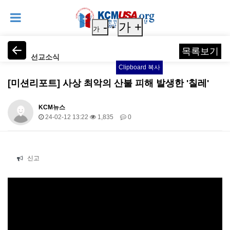
-
가 +
가
목록보기
선교소식
Clipboard 복사
[미션리포트] 사상 최악의 산불 피해 발생한 '칠레'
KCM뉴스
24-02-12 13:22
1,835
0
본문
신고