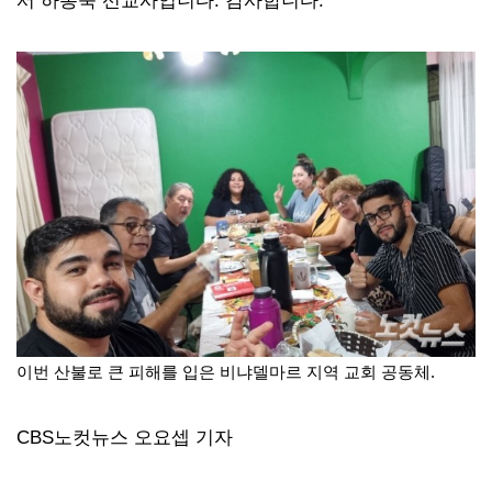
이번 산불로 큰 피해를 입은 비냐델마르 지역 교회 공동체.
CBS노컷뉴스 오요셉 기자