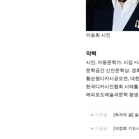
이송희 시인
약력
시인, 아동문학가. 시집 <
문학공간 신인문학상, 경희해외동
황순원디카시공모전, 대한
한국디카시인협회 시애틀
에피포도예술과문학 평생
이전글
[독자의 글] 
다음글
[석정희 기도시