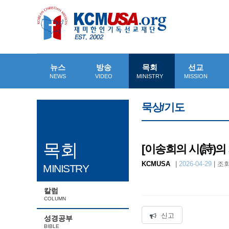
뉴스
방송
목회
선교
NEWS
VIDEO
MINISTRY
MISSION
묵상/기도
목회
[이송희의 시(詩)의
KCMUSA
|
2026-04-29
|
조회
MINISTRY
칼럼
COLUMN
신고
성경공부
BIBLE