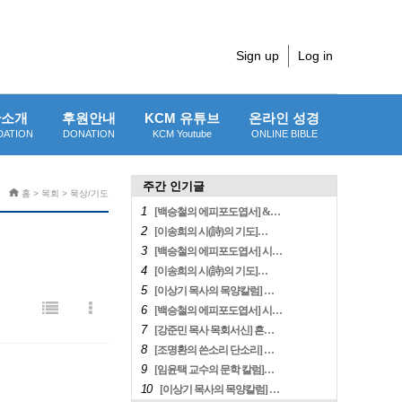
Sign up
Log in
단소개
후원안내
KCM 유튜브
온라인 성경
DATION
DONATION
KCM Youtube
ONLINE BIBLE
주간 인기글
홈 > 목회 > 묵상/기도
1
[백승철의 에피포도엽서] &…
2
[이송희의 시(詩)의 기도]…
3
[백승철의 에피포도엽서] 시…
4
[이송희의 시(詩)의 기도]…
5
[이상기 목사의 목양칼럼] …
6
[백승철의 에피포도엽서] 시…
7
[강준민 목사 목회서신] 흔…
8
[조명환의 쓴소리 단소리] …
9
[임윤택 교수의 문학 칼럼]…
10
[이상기 목사의 목양칼럼] …