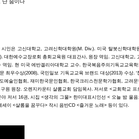
도 단 숨이다
인은 고신대학교, 고려신학대학원(M. Div.). 미국 탈봇신학대학원(M.A.
D.). 대한예수교장로회 총회교육원 대표간사, 원장 역임. 고신대학교,
 역임. 현 미국 에반겔리아대학교 교수. 한국복음주의기독교교육학회
우수상(2008), 국민일보 기독교교육 브랜드 대상(2013) 수상. 
포도예술인협회, 재미한국문인협회, 한국크리스천문학가협회, 고려문학
연구원 원장. 오렌지카운티 샬롬교회 담임목사. 저서로 <교회학교 프
 저서 16권, 시집 <생각의 그물> 한미대표시인선 < 오늘 밤 울음
에세이 <샬롬을 꿈꾸다> 작시 음반CD <즐거운 노래> 등이 있다.