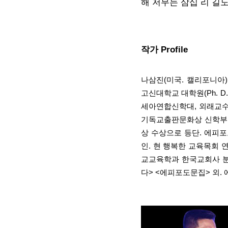
해 저무는 삼십 리 길
작가 Profile
나삼진(미국. 캘리포니아) 시
고신대학교 대학원(Ph. 
세아연합신학대, 외래교수
기독교출판문화상 신학부문 최
상 수상으로 등단. 에피
인. 현 행복한 교육목회 
교교육학과 한국교회사 분야
다> <에피포도문집> 외. 