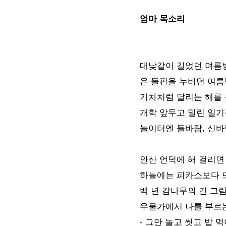
엄마 목소리
대낮같이 길었던 여름
온 들판을 누비던 여
기차처럼 달리는 해를
개학 앞두고 밀린 일
놀이터엔 들바람, 신
안산 언덕에 해 걸리면
하늘에는 피카소보다 
백 년 감나무의 긴 그
우물가에서 나를 부르
- 그만 놀고 씻고 밥 