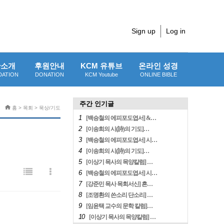
Sign up
Log in
단소개
후원안내
KCM 유튜브
온라인 성경
DATION
DONATION
KCM Youtube
ONLINE BIBLE
주간 인기글
홈 > 목회 > 묵상/기도
1
[백승철의 에피포도엽서] &…
2
[이송희의 시(詩)의 기도]…
3
[백승철의 에피포도엽서] 시…
4
[이송희의 시(詩)의 기도]…
5
[이상기 목사의 목양칼럼] …
6
[백승철의 에피포도엽서] 시…
7
[강준민 목사 목회서신] 흔…
8
[조명환의 쓴소리 단소리] …
9
[임윤택 교수의 문학 칼럼]…
10
[이상기 목사의 목양칼럼] …