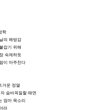
방학
름날의 해방감
 붙잡기 위해
기장 숙제하듯
바람이 마주친다
뜨거운 정열
림자 숨바꼭질할 때면
는 엄마 목소리
먹어라