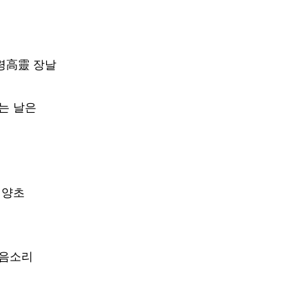
령高靈 장날
는 날은
태양초
웃음소리