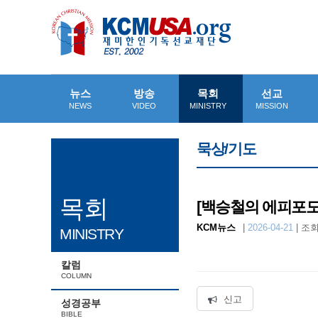
뉴스
방송
목회
선교
NEWS
VIDEO
MINISTRY
MISSION
묵상/기도
목회
[백승철의 에피포도엽
KCM뉴스
|
2026-04-21
|
조회수
MINISTRY
칼럼
COLUMN
신고
성경공부
BIBLE