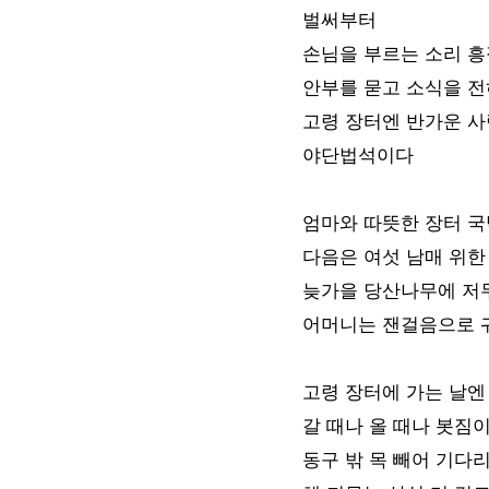
벌써부터
손님을 부르는 소리 
안부를 묻고 소식을 
고령 장터엔 반가운 
야단법석이다
엄마와 따뜻한 장터 국
다음은 여섯 남매 위한
늦가을 당산나무에 저
어머니는 잰걸음으로 
고령 장터에 가는 날엔
갈 때나 올 때나 봇짐
동구 밖 목 빼어 기다