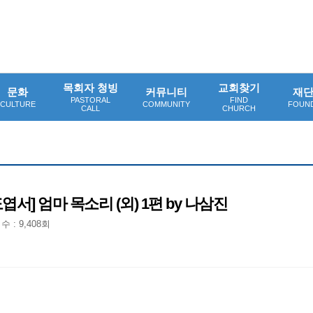
목회자 청빙
교회찾기
문화
커뮤니티
재
PASTORAL
FIND
CULTURE
COMMUNITY
FOUN
CALL
CHURCH
서] 엄마 목소리 (외) 1편 by 나삼진
 : 9,408회