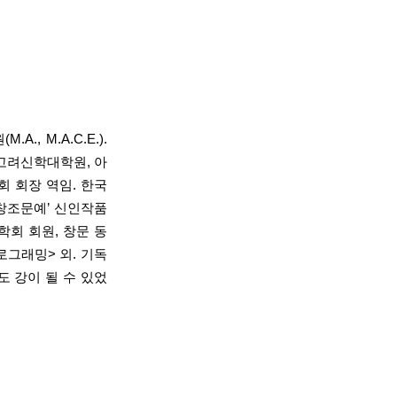
, M.A.C.E.).
 고려신학대학원, 아
 회장 역임. 한국
‘창조문예’ 신인작품
회 회원, 창문 동
로그래밍> 외. 기독
도 강이 될 수 있었