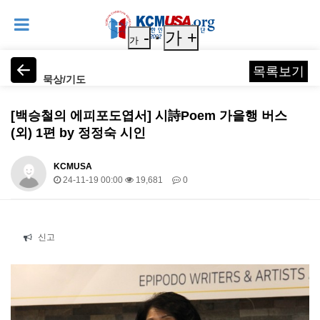
-
가 +
가
목록보기
묵상/기도
[백승철의 에피포도엽서] 시詩Poem 가을행 버스
(외) 1편 by 정정숙 시인
KCMUSA
24-11-19 00:00
19,681
0
본문
신고