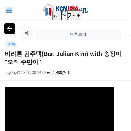
-
가 +
가
찬송/CCM
목록보기
CCM
바리톤 김주택(Bar. Julian Kim) with 송정미
"오직 주만이"
JayJay
23-03-08 14:08
1,460
0
페
이
지
정
본
보
문