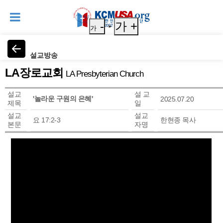
-
가 +
가
설교방송
LA장로교회
LA Presbyterian Church
설교
설 교
'놀라운 구원의 은혜'
2025.07.20
제목
일
설교
설교
요 17:2-3
한현종 목사
본문
자명