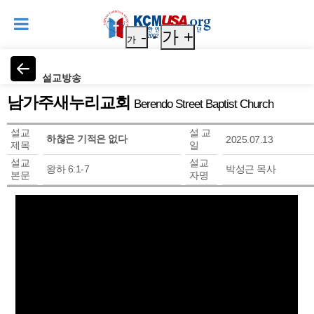
-
가 +
가
설교방송
남가주새누리교회
Berendo Street Baptist Church
설교
설 교
하찮은 기적은 없다
2025.07.13
제목
일
설교
설교
왕하 6:1-7
박성근 목사
본문
자명