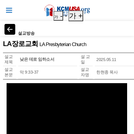
-
가 +
가
설교방송
LA장로교회
LA Presbyterian Church
설교
설 교
낮은 데로 임하소서
2025.05.11
제목
일
설교
설교
막 9:33-37
한현종 목사
본문
자명