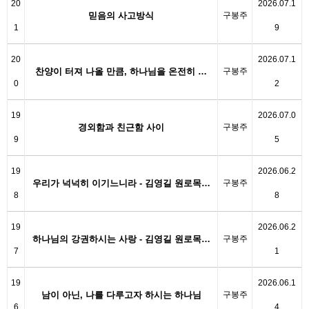
20
2026.07.1
믿음의 사고방식
구봉주
1
9
20
2026.07.1
찬양이 터져 나올 만큼, 하나님을 온전히 …
구봉주
0
2
19
2026.07.0
경외함과 친근함 사이
구봉주
9
5
19
2026.06.2
우리가 넉넉히 이기느니라 - 김영길 원로목…
구봉주
8
8
19
2026.06.2
하나님의 강권하시는 사랑 - 김영길 원로목…
구봉주
7
1
19
2026.06.1
남이 아닌, 나를 다루고자 하시는 하나님
구봉주
6
4