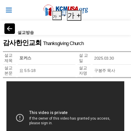
-
가 +
가
설교방송
감사한인교회
Thanksgiving Church
설교
설 교
포커스
2025.03.30
제목
일
설교
설교
요 5:5-18
구봉주 목사
본문
자명